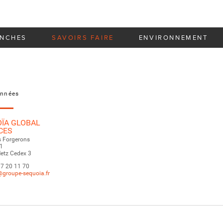
NCHES
SAVOIRS FAIRE
ENVIRONNEMENT
nnées
ÏA GLOBAL
CES
s Forgerons
1
etz Cedex 3
 87 20 11 70
@groupe-sequoia.fr