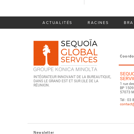
ACTUALITÉS
RACINES
BRA
Coordo
SEQUO
INTÉGRATEUR INNOVANT DE LA BUREAUTIQUE,
SERVI
DANS LE GRAND EST ET SUR L'ILE DE LA
1 rue de
RÉUNION.
BP 1509
57073 M
Tél : 03
contact
Newsletter