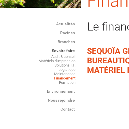
Fina
Le fina
Actualités
Racines
Branches
SEQUOÏA G
Savoirs faire
Audit & conseil
BUREAUTIQ
Matériels d'impression
Solutions I.T.
MATÉRIEL 
Logistique
Maintenance
Financement
Formation
Environnement
Nous rejoindre
Contact